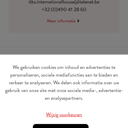
itbs.internationalhouse@telenet.be
+32 (0)490 41 28 60
Meer informatie
We gebruiken cookies om inhoud en advertenties te
personaliseren, sociale mediafuncties aan te bieden en
verkeer te analyseren. We delen ook informatie over uw
gebruik van onze site met onze sociale media-, advertentie-
BE 0410.182.415
en analysepartners.
Wijzig cookievoorkeuren
Wijzig voorkeuren
© Udesite
rek. nr. IBAN:
BE 77 4062 3801 2142, BIC: