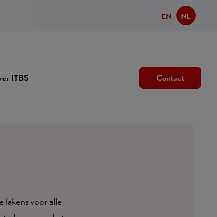
EN
NL
er ITBS
Contact
 lakens voor alle