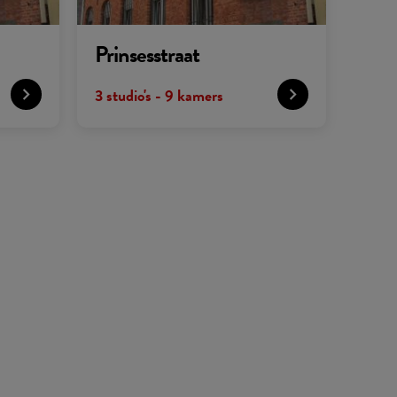
Prinsesstraat
3 studio's - 9 kamers