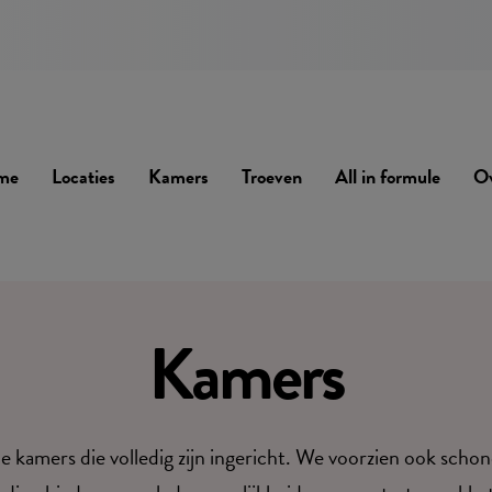
me
Locaties
Kamers
Troeven
All in formule
Ov
Kamers
kamers die volledig zijn ingericht. We voorzien ook schone