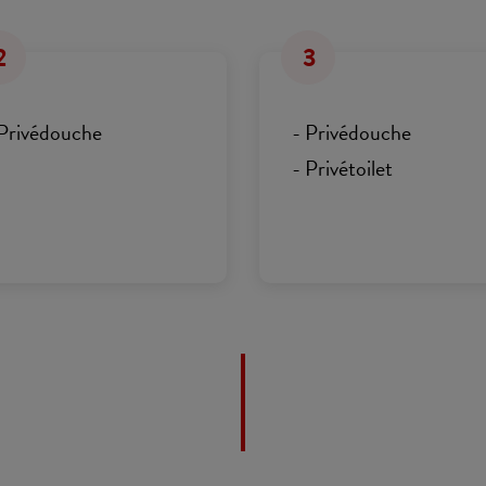
2
3
 Privédouche
- Privédouche
- Privétoilet