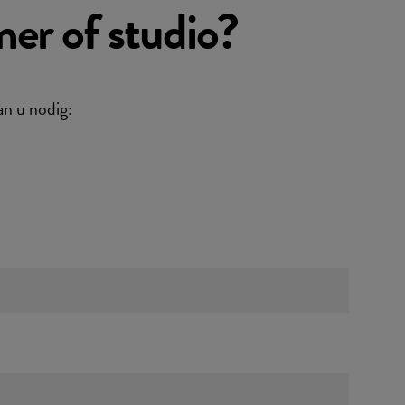
er of studio?
n u nodig: