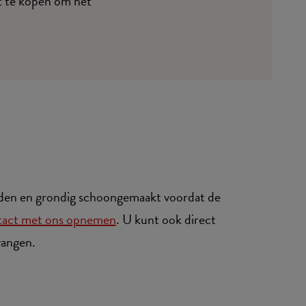
t te kopen om het
houden en grondig schoongemaakt voordat de
tact met ons opnemen
. U kunt ook direct
vangen.