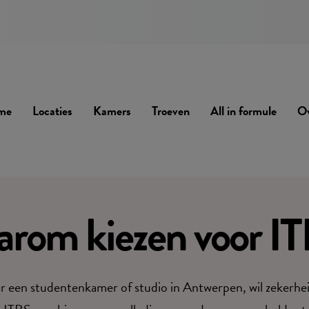
me
Locaties
Kamers
Troeven
All in formule
Ov
rom kiezen voor I
ar een studentenkamer of studio in Antwerpen, wil zekerhe