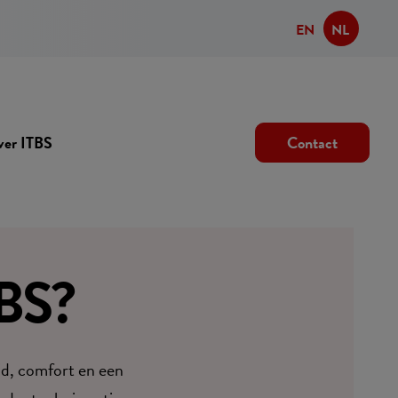
EN
NL
er ITBS
Contact
TBS?
id, comfort en een