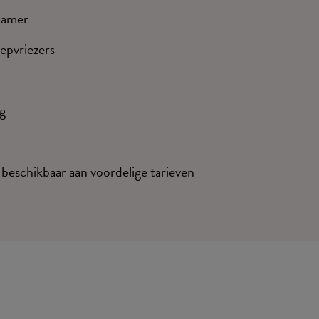
 kamer
epvriezers
ng
beschikbaar aan voordelige tarieven