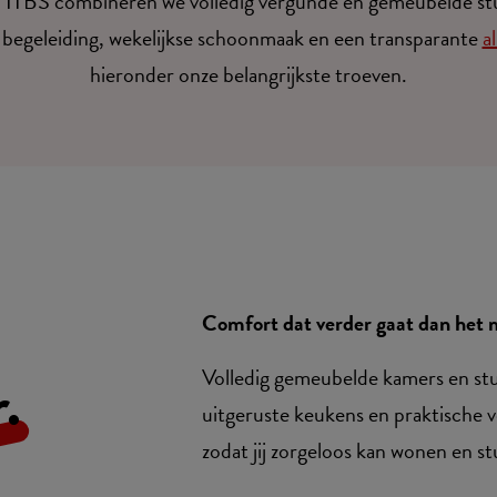
Bij ITBS combineren we volledig vergunde en gemeubelde s
 begeleiding, wekelijkse schoonmaak en een transparante
al
hieronder onze belangrijkste troeven.
Comfort dat verder gaat dan he
.
Volledig gemeubelde kamers en stud
uitgeruste keukens en praktische vo
zodat jij zorgeloos kan wonen en s