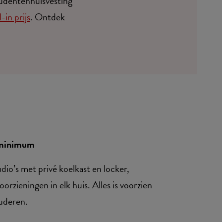
tudentenhuisvesting
l-in prijs
. Ontdek
t minimum
io’s met privé koelkast en locker,
orzieningen in elk huis. Alles is voorzien
tuderen.