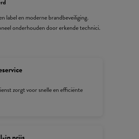
erd
n label en moderne brandbeveiliging.
sioneel onderhouden door erkende technici.
eservice
enst zorgt voor snelle en efficiënte
l-in prijs