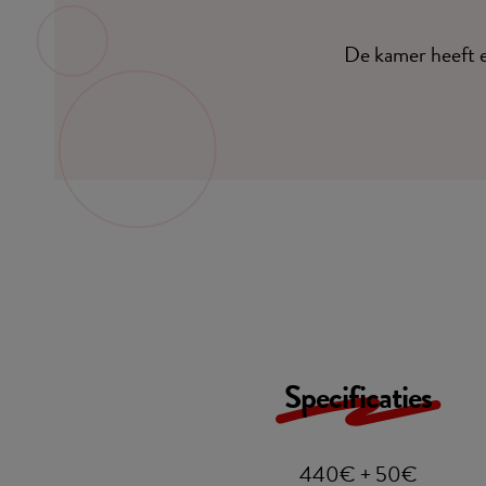
De kamer heeft 
Specificaties
440€ + 50€