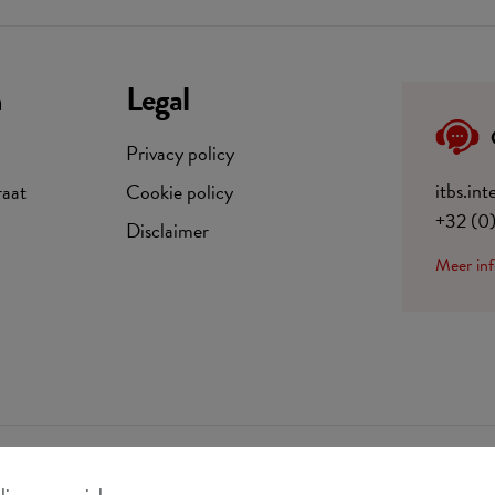
n
Legal
Privacy policy
itbs.in
raat
Cookie policy
+32 (0
Disclaimer
Meer inf