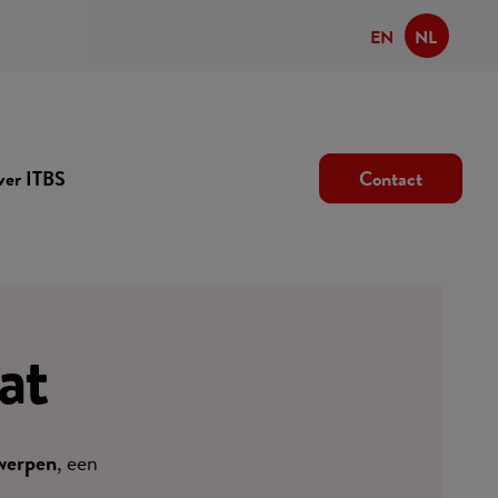
EN
NL
er ITBS
Contact
at
twerpen
, een