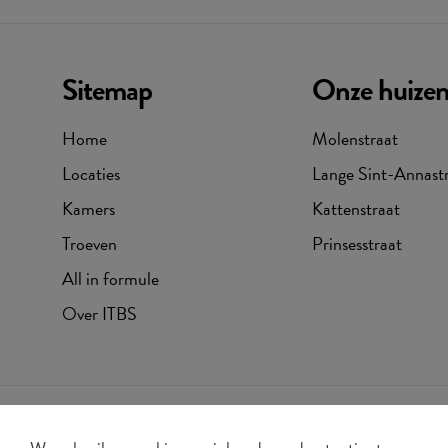
Sitemap
Onze huize
Home
Molenstraat
Locaties
Lange Sint-Annast
Kamers
Kattenstraat
Troeven
Prinsesstraat
All in formule
Over ITBS