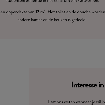
studentenresidentie in het centrum van Antwerpen.
een oppervlakte van
17 m².
Het toilet en de douche worde
andere kamer en de keuken is gedeeld.
Interesse i
Laat ons weten wanneer je wil i