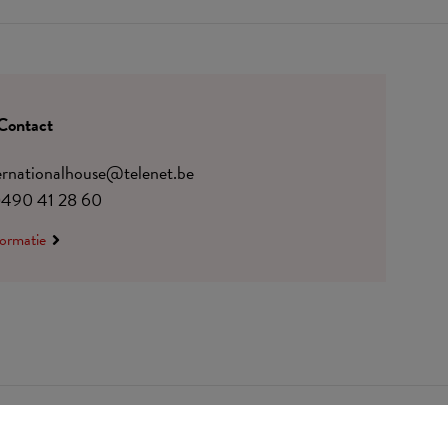
Contact
ternationalhouse@telenet.be
)490 41 28 60
ormatie
BE 0410.182.415
Wijzig cookievoorkeuren
© Udesite