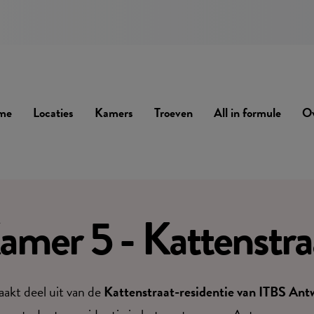
me
Locaties
Kamers
Troeven
All in formule
Ov
amer 5 - Kattenstra
akt deel uit van de
Kattenstraat-residentie van ITBS An