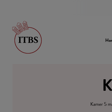
Ho
K
Kamer 5 ma