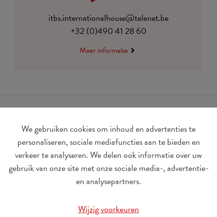
itbs.internationalhouse@telenet.be
+32 (0)490 41 28 60
Meer informatie
We gebruiken cookies om inhoud en advertenties te
personaliseren, sociale mediafuncties aan te bieden en
verkeer te analyseren. We delen ook informatie over uw
gebruik van onze site met onze sociale media-, advertentie-
BE 0410.182.415
en analysepartners.
Wijzig cookievoorkeuren
Wijzig voorkeuren
© Udesite