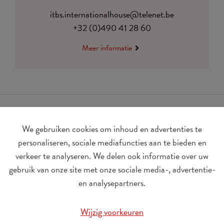
itbs.internationalhouse@telenet.be
+32 (0)490 41 28 60
Meer informatie
We gebruiken cookies om inhoud en advertenties te
personaliseren, sociale mediafuncties aan te bieden en
verkeer te analyseren. We delen ook informatie over uw
gebruik van onze site met onze sociale media-, advertentie-
BE 0410.182.415
en analysepartners.
Wijzig cookievoorkeuren
Wijzig voorkeuren
© Udesite